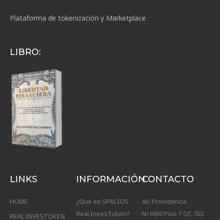
Plataforma de tokenización y Marketplace
LIBRO:
LINKS
INFORMACIÓN
CONTACTO
HOME
¿Qué es SPACIOS
AV. Providencia
Real InvesToken?
N•1650 Piso 7 Of. 702
REAL INVESTOKEN